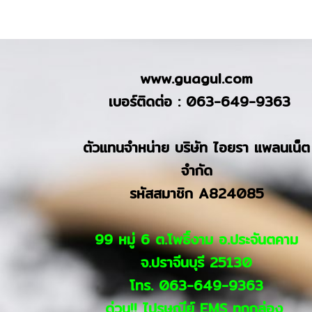
www.guagul.com
เบอร์ติดต่อ : 063-649-9363
ตัวแทนจำหน่าย บริษัท ไอยรา แพลนเน็ต
จำกัด
รหัสสมาชิก A824085
99 หมู่ 6 ต.โพธิ์งาม อ.ประจันตคาม
จ.ปราจีนบุรี 25130
โทร. 063-649-9363
ด่วน!! ไปรษณีย์ EMS ทุกกล่อง