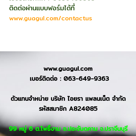
ติดต่อผ่านแบบฟอร์มได้ที่
www.guagul.com/contactus
www.guagul.com
เบอร์ติดต่อ : 063-649-9363
ตัวแทนจำหน่าย บริษัท ไอยรา แพลนเน็ต จำกัด
รหัสสมาชิก A824085
99 หมู่ 6 ต.โพธิ์งาม อ.ประจันตคาม จ.ปราจีนบุรี