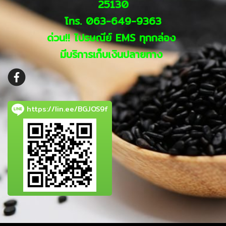
25130
โทร. 063-649-9363
ด่วน!! ไปรษณีย์ EMS ทุกกล่อง
มีบริการเก็บเงินปลายทาง
https://lin.ee/BGJOS9f