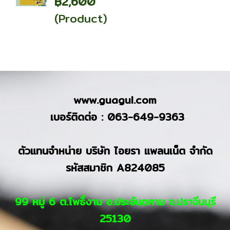
฿2,600
(Product)
www.guagul.com
เบอร์ติดต่อ : 063-649-9363
ตัวแทนจำหน่าย บริษัท ไอยรา แพลนเน็ต จำกัด
รหัสสมาชิก A824085
99 หมู่ 6 ต.โพธิ์งาม อ.ประจันตคาม จ.ปราจีนบุรี
25130