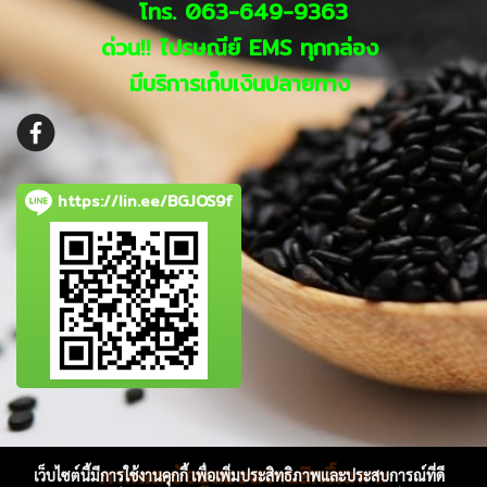
โทร. 063-649-9363
ด่วน!! ไปรษณีย์ EMS ทุกกล่อง
มีบริการเก็บเงินปลายทาง
https://lin.ee/BGJOS9f
ภาพและข้อมูลขอสงานสิทธิ์เฉพาะ
เว็บไซต์นี้มีการใช้งานคุกกี้ เพื่อเพิ่มประสิทธิภาพและประสบการณ์ที่ดี