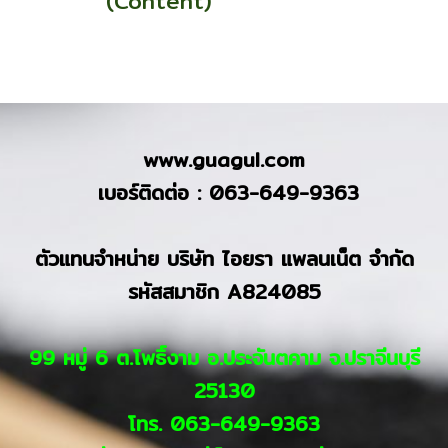
(Content)
www.guagul.com
เบอร์ติดต่อ : 063-649-9363
ตัวแทนจำหน่าย บริษัท ไอยรา แพลนเน็ต จำกัด
รหัสสมาชิก A824085
99 หมู่ 6 ต.โพธิ์งาม อ.ประจันตคาม จ.ปราจีนบุรี
25130
โทร. 063-649-9363