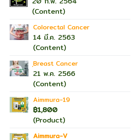
20 ก.พ. 2564
(Content)
Colorectal Cancer
14 มี.ค. 2563
(Content)
ฺBreast Cancer
21 พ.ค. 2566
(Content)
Aimmura-19
฿1,800
(Product)
Aimmura-V