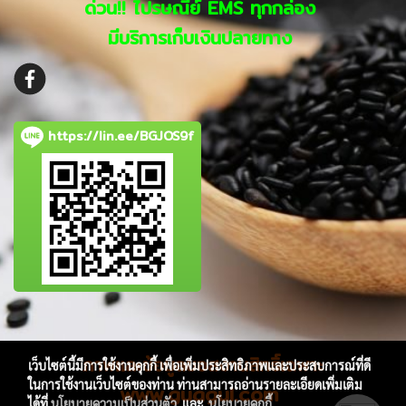
ด่วน!! ไปรษณีย์ EMS ทุกกล่อง
มีบริการเก็บเงินปลายทาง
https://lin.ee/BGJOS9f
ภาพและข้อมูลขอสงานสิทธิ์เฉพาะ
เว็บไซต์นี้มีการใช้งานคุกกี้ เพื่อเพิ่มประสิทธิภาพและประสบการณ์ที่ดี
ในการใช้งานเว็บไซต์ของท่าน ท่านสามารถอ่านรายละเอียดเพิ่มเติม
www.guagul.com
ได้ที่
นโยบายความเป็นส่วนตัว
และ
นโยบายคุกกี้