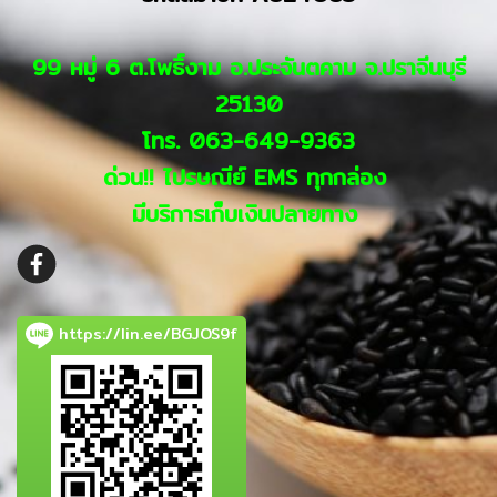
99 หมู่ 6 ต.โพธิ์งาม อ.ประจันตคาม จ.ปราจีนบุรี
25130
โทร. 063-649-9363
ด่วน!! ไปรษณีย์ EMS ทุกกล่อง
มีบริการเก็บเงินปลายทาง
https://lin.ee/BGJOS9f